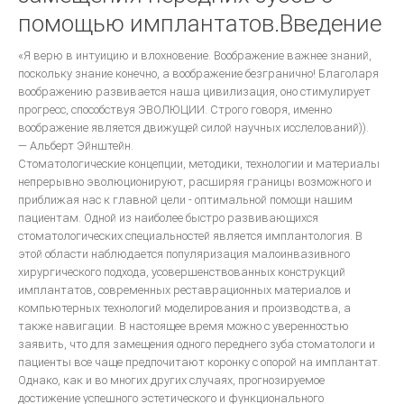
КЛИНИЧЕСКАЯ ОРТОПЕДИЧЕСКАЯ СТОМАТОЛОГИЯ
помощью имплантатов.Введение
Стоматологическое обслуживание в Европе
«Я верю в интуицию и влохновение. Воображение важнее знаний,
ВОССТАНОВЛЕНИЕ КОНТАКТНЫХ ОБЛАСТЕЙ ЗУБОВ С ПОМОШЬЮ
поскольку знание конечно, а воображение безгранично! Благоларя
МАТРИЧНЫХ СИСТЕМ
воображению развивается наша цивилизация, оно стимулирует
Ошибки в ортопедической стоматологии
прогресс, способствуя ЭВОЛЮЦИИ. Строго говоря, именно
воображение является движущей силой научных исслелований)).
Основы СТОМАТОЛОГИЧЕСКОГО МАТЕРИАЛОВЕДЕНИЯ
— Альберт Эйнштейн.
Техника фрезерования.
Стоматологические концепции, методики, технологии и материалы
непрерывно эволюционируют, расширяя границы возможного и
ОДОНТОПРЕПАРИРОВАНИЕ ПРИ ВОССТАНОВЛЕНИИ ДЕФЕКТОВ
приближая нас к главной цели - оптимальной помощи нашим
ТВЕРДЫХ ТКАНЕЙ ЗУБОВ ВКЛАДКАМИ
пациентам. Одной из наиболее быстро развивающихся
стоматологических специальностей является имплантология. В
Ортопедическая стоматология
этой области наблюдается популяризация малоинвазивного
Руководство для зубных техников.
хирургического подхода, усовершенствованных конструкций
имплантатов, современных реставрационных материалов и
Другое...
компьютерных технологий моделирования и производства, а
Фундаментальные вопросы
также навигации. В настоящее время можно с уверенностью
заявить, что для замещения одного переднего зуба стоматологи и
ЦВЕТОВЕДЕНИЕ В ЭСТЕТИЧЕСКОЙ СТОМАТОЛОГИИ
пациенты все чаще предпочитают коронку с опорой на имплантат.
ДЕВИЗ ШОФУ- КАЧЕСТВО!
Однако, как и во многих других случаях, прогнозируемое
достижение успешного эстетического и функционального