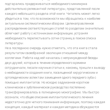
подтарались придерживаться необходимого минимума
действительно релевантной литературы, представленной после
каждого небольшого раздела этой книги. Читатель может легко
убедиться в том, что по возможности мы обращались к наиболее
актуальным систематическим обзорам. Целенаправленное
распределение соответствующих статей по разделам значительно
облегчает работу с источниками информации, устраняя
необходимость перелистывать сотни страниц в поиске списка
литературы.
Не в последнюю очередь нужно отметить, что эта книга стала
результатом своеобразной эволюции отношений между
коллегами. Работа над ней началась с непринужденной беседы
двух друзей, которые в течение определенного времени
сотрудничали, писали научные статьи и, наконец, пришли к выводу
о необходимости создания книги, посвященной хирургическим и
ортопедическим аспектам замещения одного переднего зуба с
помощью имплантатов. Но исходно задуманное короткое
клиническое и зуботехническое руководство постепенно
трансформировалось в полноценную монографию. Мы быстро
осознали, что общее описание имплантологического лечения
недостаточно для четкого понимания информации, поэтому каждая
концепция, каждый материал и каждая методика обсуждаются