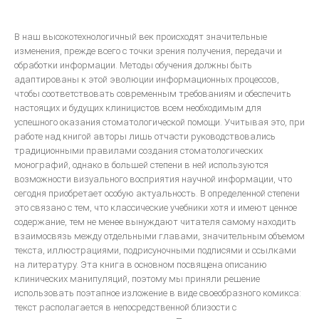
В наш высокотехнологичный век происходят значительные
bredent-техника литья. Дентальное литье - точность
изменения, прежде всего с точки зрения получения, передачи и
ЗУБОТЕХНИЧЕСКОЕ МАТЕРИАЛОВЕДЕНИЕ
обработки информации. Методы обучения должны быть
адаптированы к этой эволюции информационных процессов,
ЛИТЬЕВОЕ ПРЕССОВАНИЕ ЗУБОЧЕЛЮСТНЫХ ПРОТЕЗОВ ИЗ
чтобы соответствовать современным требованиям и обеспечить
ПЛАСТМАСС
настоящих и будущих клиницистов всем необходимым для
Общии вопросы Литья
успешного оказания стоматологической помощи. Учитывая это, при
работе над книгой авторы лишь отчасти руководствовались
ОСНАЩАЕМ ЛАБОРАТОРИЮ
традиционными правилами создания стоматологических
монографий, однако в большей степени в ней используются
возможности визуального восприятия научной информации, что
МЕТАЛЛОКЕРАМИКА
сегодня приобретает особую актуальность. В определенной степени
это связано с тем, что классические учебники хотя и имеют ценное
Атлас по металокерамике
содержание, тем не менее вынуждают читателя самому находить
взаимосвязь между отдельными главами, значительным объемом
Атлас послойных композитных реставраций
текста, иллюстрациями, подрисуночными подписями и ссылками
Основы препарирования зубов
на литературу. Эта книга в основном посвящена описанию
клинических манипуляций, поэтому мы приняли решение
Инструкция по применению Стоматологический фарфор Super
использовать поэтапное изложение в виде своеобразного комикса:
Porselain ЕХ-3
текст располагается в непосредственной близости с