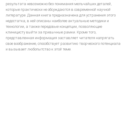
Систематизированная механика ортодонтического лечения
результата невозможно без понимания мельчайших деталей,
которые практически не обсуждаются в современной научной
литературе. Данная книга предназначена для устранения этого
ON-LINE ВИДЕО
недостатка, в ней описаны наиболее актуальные методики и
технологии, а также передовые концепции, позволяющие
МОДЕЛИРОВАНИЕ
клиницисту выйти за привычные рамки. Кроме того,
представленная информация заставляет читателя напрягать
Принципы анатомического воскового моделирования
свое воображение, способствует развитию творческого потенциала
и вызывает любопытство к этой теме.
Художественное моделирование и реставрация зубов
Анатомическая форма жевательной поверхности
Общие моделирование
Восковое моделирование окклюзионных поверхностей зубов
Техника моделирования металлокерамического зубного протеза
Моделирование окклюзионной поверхности искусственных
коронок, пломб и вкладок
ПАРАЛЛЕЛОМЕТРИЯ В ОРТОПЕДИЧЕСКОЙ СТОМАТОЛОГИИ
ЛИТЬЕ