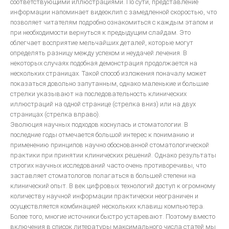
Общие вопросы металокерамики
соответствующими иллюстрациями. По сути, представление
информации напоминает видеоклип с замедленной скоростью, что
Изготовление металлокерамики
позволяет читателям подробно ознакомиться с каждым этапом и
при необходимости вернуться к предыдущим слайдам. Это
Искусство воспроизводить зубы керамикой
облегчает восприятие мельчайших деталей, которые могут
Инструкция для керамики IPS D.SIGN
определять разницу между успехом и неудачей лечения. В
некоторых случаях подобная демонстрация продолжается на
Искуство металлокерамики
нескольких страницах. Такой способ изложения поначалу может
Базисная техника изготовления
показаться довольно запутанным, однако маленькие и большие
стрелки указывают на последовательность клинических
Металлокерамические протезы
иллюстраций на одной странице (стрелка вниз) или на двух
Невидимая эстетическая керамическая реставрация
страницах (стрелка вправо).
Эволюция научных подходов коснулась и стоматологии. В
ОСОБЕННОСТИ ЭСТЕТИЧЕСКОЙ РЕСТАВРАЦИИ В СТОМАТОЛОГИИ
последние годы отмечается большой интерес к пониманию и
применению принципов научно обоснованной стоматологической
практики при принятии клинических решений. Однако результаты
строгих научных исследований часто очень противоречивы, что
заставляет стоматологов полагаться в большей степени на
клинический опыт. В век цифровых технологий доступ к огромному
количеству научной информации практически неограничен и
осуществляется комбинацией нескольких клавиш компьютера.
Более того, многие источники быстро устаревают. Поэтому вместо
включения в список литературы максимального числа статей мы