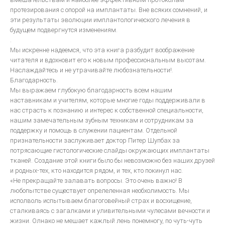
протезирования с опорой на имплантаты. Вне всяких сомнений, и
эти результаты эволюции имплантологического лечения в
будущем подвергнутся изменениям.
.
Мы искренне надеемся, что эта книга разбудит воображение
читателя и вдохновит его к новым профессиональным высотам.
Наслаждайтесь и не утрачивайте любознательности!.
Благодарность.
Мы выражаем глубокую благодарность всем нашим
наставникам и учителям, которые многие годы поддерживали в
нас страсть к познанию и интерес к собственной специальности,
нашим замечательным зубным техникам и сотрудникам за
поддержку и помощь в служении пациентам. Отдельной
признательности заслуживает доктор Питер Шупбах за
потрясающие гистологические слайды окружающих имплантаты
тканей. Создание этой книги было бы невозможно без наших друзей
и родных-тех, кто находится рядом, и тех, кто покинул нас.
«Не прекращайте залавать вопросы. Это очень важно! В
любопытстве существует опрелеленная необхолимость. Мы
исполволь испытываем благоговейный страх и восхищение,
сталкиваясь с загалками и уливительными чулесами вечности и
жизни. Олнако не мешает кажлый лень понемногу, по чуть-чуть