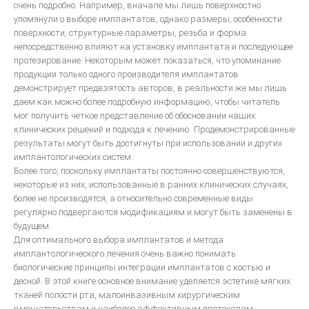
очень подробно. Например, вначале мы лишь поверхностно
упомянули о выборе имплантатов, однако размеры, особенности
поверхности, структурные параметры, резьба и форма
непосредственно влияют на установку имплантата и последующее
протезирование. Некоторым может показаться, что упоминание
продукции только одного производителя имплантатов
демонстрирует предвзятость авторов, в реальности же мы лишь
даем как можно более подробную информацию, чтобы читатель
мог получить четкое представление об обосновании наших
клинических решений и подхода к лечению. Продемонстрированные
результаты могут быть достигнуты при использовании и других
имплантологических систем.
Более того, поскольку имплантаты постоянно совершенствуются,
некоторые из них, использованные в ранних клинических случаях,
более не производятся, а относительно современные виды
регулярно подвергаются модификациям и могут быть заменены в
будущем.
Для оптимального выбора имплантатов и метода
имплантологического лечения очень важно понимать
биологические принципы интеграции имплантатов с костью и
десной. В этой книге основное внимание уделяется эстетике мягких
тканей полости рта, малоинвазивным хирургическим
вмешательствам и наиболее эффективным протоколам