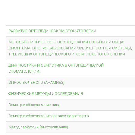
Справочник по дентальной имплантологии
Устранение осложнений имплантологического лечения
Имплантология Основные принципы командной работы и
«обратного» планирования
РАЗВИТИЕ ОРТОПЕДИЧЕСКОМ СТОМАТОЛОГИИ
Импланты.Эволюция.Актуальные протоколы замещения
передних зубов с помощью имплантатов
МЕТОДЫ КЛИНИЧЕСКОГО ОБСЛЕДОВАНИЯ БОЛЬНЫХ И ОБЩАЯ
СИМПТОМАТОЛОГИЯ ЗАБОЛЕВАНИЙ ЗУБОЧЕЛЮСТНОЙ СИСТЕМЫ,
Регенеративные методы в имплантологии
ТРЕБУЮЩИХ ОРТОПЕДИЧЕСКОГО И КОМПЛЕКСНОГО ЛЕЧЕНИЯ
ДИАГНОСТИКА И СЕМИОТИКА В ОРТОПЕДИЧЕСКОЙ
ОБЩИЕ ВОПРОСЫ
СТОМАТОЛОГИИ
ОПРОС БОЛЬНОГО (АНАМНЕЗ)
Современные конструкции несъемных зубных протезов
Вольфрам Бюкинг Стоматологическая сокровищница
ФИЗИЧЕСКИЕ МЕТОДЫ ИССЛЕДОВАНИЯ
ЗУБОПРОТЕЗНАЯ ТЕХНИКА
Осмотр и обследование лица
ЗУБОЧЕЛЮСТНЫЕ АНОМАЛИИ И ДЕФОРМАЦИЙ: ОСНОВНЫЕ
Осмотр и обследование органов полости рта
ПРИЧИНЫ РАЗВИТИЯ
Метод перкуссии (выстукивание)
ДОВІДНИК З ОРТОПЕДИЧНОЇ СТОМАТОЛОГІЇ