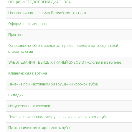
Систематизированная механика ортодонтического лечения
ОБЩАЯ МЕТОДОЛОГИЯ ДИАГНОЗА
Нозологическая форма Врачебная тактика
ON-LINE ВИДЕО
Оформление диагноза
МОДЕЛИРОВАНИЕ
Прогноз
Принципы анатомического воскового моделирования
Основные лечебные средства, применяемые в ортопедической
стоматологии
Художественное моделирование и реставрация зубов
ЗАБОЛЕВАНИЯ ТВЕРДЫХ ТКАНЕЙ ЗУБОВ Этиология и патогенез
Анатомическая форма жевательной поверхности
Общие моделирование
Клиническая картина
Восковое моделирование окклюзионных поверхностей зубов
Лечение при частичном разрушении коронок зубов
Техника моделирования металлокерамического зубного протеза
Вкладки
Моделирование окклюзионной поверхности искусственных
коронок, пломб и вкладок
Искусственные коронки
ПАРАЛЛЕЛОМЕТРИЯ В ОРТОПЕДИЧЕСКОЙ СТОМАТОЛОГИИ
Лечение при полном разрушении коронковой части зуба
Патологическая стираемость зубов
ЛИТЬЕ