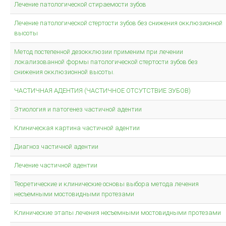
Общие вопросы металокерамики
Лечение патологической стираемости зубов
Изготовление металлокерамики
Лечение патологической стертости зубов без снижения окклюзионной
Искусство воспроизводить зубы керамикой
высоты
Инструкция для керамики IPS D.SIGN
Метод постепенной дезокклюзии применим при лечении
локализованной формы патологической стертости зубов без
Искуство металлокерамики
снижения окклюзионной высоты.
Базисная техника изготовления
ЧАСТИЧНАЯ АДЕНТИЯ (ЧАСТИЧНОЕ ОТСУТСТВИЕ ЗУБОВ)
Металлокерамические протезы
Этиология и патогенез частичной адентии
Невидимая эстетическая керамическая реставрация
ОСОБЕННОСТИ ЭСТЕТИЧЕСКОЙ РЕСТАВРАЦИИ В СТОМАТОЛОГИИ
Клиническая картина частичной адентии
Диагноз частичной адентии
Лечение частичной адентии
Теоретические и клинические основы выбора метода лечения
несъемными мостовидными протезами
Клинические этапы лечения несъемными мостовидными протезами