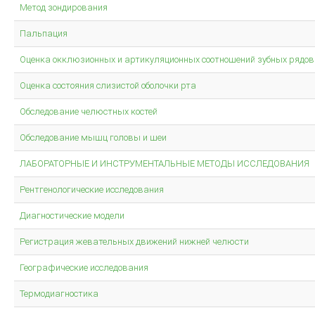
КЛИНИЧЕСКАЯ ОРТОПЕДИЧЕСКАЯ СТОМАТОЛОГИЯ
Метод зондирования
Стоматологическое обслуживание в Европе
Пальпация
ВОССТАНОВЛЕНИЕ КОНТАКТНЫХ ОБЛАСТЕЙ ЗУБОВ С ПОМОШЬЮ
Оценка окклюзионных и артикуляционных соотношений зубных рядов
МАТРИЧНЫХ СИСТЕМ
Ошибки в ортопедической стоматологии
Оценка состояния слизистой оболочки рта
Основы СТОМАТОЛОГИЧЕСКОГО МАТЕРИАЛОВЕДЕНИЯ
Обследование челюстных костей
Техника фрезерования.
Обследование мышц головы и шеи
ОДОНТОПРЕПАРИРОВАНИЕ ПРИ ВОССТАНОВЛЕНИИ ДЕФЕКТОВ
ТВЕРДЫХ ТКАНЕЙ ЗУБОВ ВКЛАДКАМИ
ЛАБОРАТОРНЫЕ И ИНСТРУМЕНТАЛЬНЫЕ МЕТОДЫ ИССЛЕДОВАНИЯ
Ортопедическая стоматология
Рентгенологические исследования
Руководство для зубных техников.
Диагностические модели
Другое...
Регистрация жевательных движений нижней челюсти
Фундаментальные вопросы
Географические исследования
ЦВЕТОВЕДЕНИЕ В ЭСТЕТИЧЕСКОЙ СТОМАТОЛОГИИ
Термодиагностика
ДЕВИЗ ШОФУ- КАЧЕСТВО!