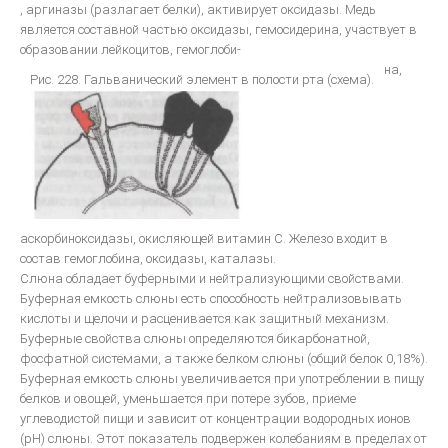
, аргиназы (разлагает белки), активирует оксидазы. Медь
является составной частью оксидазы, гемосидерина, участвует в
образовании лейкоцитов, гемоглоби-
на,
Рис. 228. Гальванический элемент в полости рта (схема).
аскорбиноксидазы, окисляющей витамин С. Железо входит в
состав гемоглобина, оксидазы, каталазы.
Слюна обладает буферными и нейтрализующими свойствами.
Буферная емкость слюны есть способность нейтрализовывать
кислоты и щелочи и расценивается как защитный механизм.
Буферные свойства слюны определяются бикарбонатной,
фосфатной системами, а также белком слюны (общий белок 0,18%).
Буферная емкость слюны увеличивается при употреблении в пищу
белков и овощей, уменьшается при потере зубов, приеме
углеводистой пищи и зависит от концентрации водородных ионов
(рН) слюны. Этот показатель подвержен колебаниям в пределах от