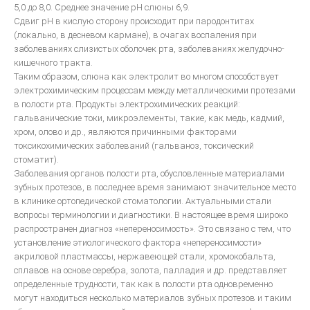
5,0 до 8,0. Среднее значение рН слюны 6,9.
Сдвиг рН в кислую сторону происходит при пародонтитах
(локально, в десневом кармане), в очагах воспаления при
заболеваниях слизистых оболочек рта, заболеваниях желудочно-
кишечного тракта.
Таким образом, слюна как электролит во многом способствует
электрохимическим процессам между металлическими протезами
в полости рта. Продукты электрохимических реакций:
гальванические токи, микроэлементы, такие, как медь, кадмий,
хром, олово и др., являются причинными факторами
токсикохимических заболеваний (гальваноз, токсический
стоматит).
Заболевания органов полости рта, обусловленные материалами
зубных протезов, в последнее время занимают значительное место
в клинике ортопедической стоматологии. Актуальными стали
вопросы терминологии и диагностики. В настоящее время широко
распространен диагноз «непереносимость». Это связано с тем, что
установление этиологического фактора «непереносимости»
акриловой пластмассы, нержавеющей стали, хромокобальта,
сплавов на основе серебра, золота, палладия и др. представляет
определенные трудности, так как в полости рта одновременно
могут находиться несколько материалов зубных протезов и таким