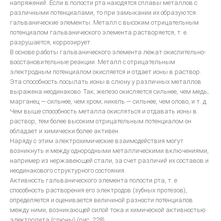
напряжений. Если в полости рта находятся сплавы металлов с
различными потенциалами, то при замыкании их образуются
гальванические элементы. Металл с высоким отрицательным
bredent-техника литья. Дентальное литье - точность
потенциалом гальванического элемента растворяется, т. е.
ЗУБОТЕХНИЧЕСКОЕ МАТЕРИАЛОВЕДЕНИЕ
разрушается, коррозирует.
В основе работы гальванического элемента лежат окислительно-
ЛИТЬЕВОЕ ПРЕССОВАНИЕ ЗУБОЧЕЛЮСТНЫХ ПРОТЕЗОВ ИЗ
восстановительные реакции. Металл с отрицательным
ПЛАСТМАСС
электродным потенциалом окисляется и отдает ионы в раствор.
Эта способность посылать ионы в слюну у различных металлов
Общии вопросы Литья
выражена неодинаково. Так, железо окисляется сильнее, чем медь;
ОСНАЩАЕМ ЛАБОРАТОРИЮ
марганец — сильнее, чем хром; никель — сильнее, чем олово, и т. д.
Чем выше способность металла окисляться и отдавать ионы в
раствор, тем более высоким отрицательным потенциалом он
МЕТАЛЛОКЕРАМИКА
обладает и химически более активен.
Наряду с этим электрохимические взаимодействия могут
возникнуть и между однородными металлическими включениями,
Атлас по металокерамике
например из нержавеющей стали, за счет различий их составов и
Атлас послойных композитных реставраций
неодинакового структурного состояния.
Активность гальванического элемента полости рта, т. е.
Основы препарирования зубов
способность растворения его электродов (зубных протезов),
Инструкция по применению Стоматологический фарфор Super
определяется и оценивается величиной разности потенциалов
Porselain ЕХ-3
между ними, возникающей силой тока и химической активностью
электролита (слюны) (рис. 228).