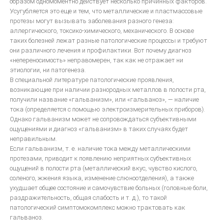
образом одномоментно действует несколько причинных факторов.
Усугубляется это еще и тем, что металлические и пластмассовые
протезы могут вызывать заболевания разного генеза:
аллергического, токсико-химического, механического. В основе
таких болезней лежат разные патологические процессы и требуют
они различного лечения и профилактики. Вот почему диагноз
«непереносимость» неправомерен, так как не отражает ни
этиологии, ни патогенеза.
В специальной литературе патологические проявления,
возникающие при наличии разнородных металлов в полости рта,
получили название «гальванизм», или «гальваноз», — наличие
тока (определяется с помощью электроизмерительных приборов).
Однако гальванизм может не сопровождаться субъективными
ощущениями и диагноз «гальванизм» в таких случаях будет
неправильным.
Если гальванизм, т. е. наличие тока между металлическими
протезами, приводит к появлению неприятных субъективных
ощущений в полости рта (металлический вкус, чувство кислого,
соленого, жжения языка, изменение слюноотделения), а также
ухудшает общее состояние и самочувствие больных (головные боли,
раздражительность, общая слабость и т. д.), то такой
патологический симптомокомплекс можно трактовать как
гальваноз.