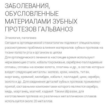
КЛИНИЧЕСКАЯ ОРТОПЕДИЧЕСКАЯ СТОМАТОЛОГИЯ
ЗАБОЛЕВАНИЯ,
Стоматологическое обслуживание в Европе
ОБУСЛОВЛЕННЫЕ
ВОССТАНОВЛЕНИЕ КОНТАКТНЫХ ОБЛАСТЕЙ ЗУБОВ С ПОМОШЬЮ
МАТЕРИАЛАМИ ЗУБНЫХ
МАТРИЧНЫХ СИСТЕМ
ПРОТЕЗОВ ГАЛЬВАНОЗ
Ошибки в ортопедической стоматологии
Основы СТОМАТОЛОГИЧЕСКОГО МАТЕРИАЛОВЕДЕНИЯ
Этиология, патогенез.
Сегодня в ортопедической стоматологии подлежит специальному
Техника фрезерования.
рассмотрению проблема влияния материалов зубных протезов на
ОДОНТОПРЕПАРИРОВАНИЕ ПРИ ВОССТАНОВЛЕНИИ ДЕФЕКТОВ
ткани полости рта и организм в целом.
ТВЕРДЫХ ТКАНЕЙ ЗУБОВ ВКЛАДКАМИ
Для ортопедического лечения в настоящее время используют
нержавеющие стали, кобальтохромовые, серебряно-палладиевые
Ортопедическая стоматология
сплавы, сплавы на основе золота, платины и др., в состав которых
Руководство для зубных техников.
входят следующие металлы: железо, хром, никель, титан,
марганец, кремний, молибден, кобальт, палладий, цинк, серебро,
Другое...
золото и др. Для соединения деталей зубных протезов применяют
припой, составными компонентами которого являются серебро,
Фундаментальные вопросы
медь, марганец, магний, кадмий. Таким образом, для
ЦВЕТОВЕДЕНИЕ В ЭСТЕТИЧЕСКОЙ СТОМАТОЛОГИИ
изготовления протезов из различных металлических сплавов
используется около 20 металлов.
ДЕВИЗ ШОФУ- КАЧЕСТВО!