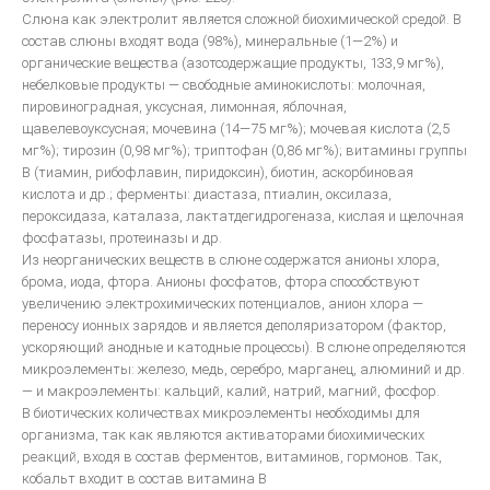
Общие вопросы металокерамики
Слюна как электролит является сложной биохимической средой. В
Изготовление металлокерамики
состав слюны входят вода (98%), минеральные (1—2%) и
органические вещества (азотсодержащие продукты, 133,9 мг%),
Искусство воспроизводить зубы керамикой
небелковые продукты — свободные аминокислоты: молочная,
Инструкция для керамики IPS D.SIGN
пировиноградная, уксусная, лимонная, яблочная,
щавелевоуксусная; мочевина (14—75 мг%); мочевая кислота (2,5
Искуство металлокерамики
мг%); тирозин (0,98 мг%); триптофан (0,86 мг%); витамины группы
В (тиамин, рибофлавин, пиридоксин), биотин, аскорбиновая
Базисная техника изготовления
кислота и др.; ферменты: диастаза, птиалин, оксилаза,
Металлокерамические протезы
пероксидаза, каталаза, лактатдегидрогеназа, кислая и щелочная
фосфатазы, протеиназы и др.
Невидимая эстетическая керамическая реставрация
Из неорганических веществ в слюне содержатся анионы хлора,
ОСОБЕННОСТИ ЭСТЕТИЧЕСКОЙ РЕСТАВРАЦИИ В СТОМАТОЛОГИИ
брома, иода, фтора. Анионы фосфатов, фтора способствуют
увеличению электрохимических потенциалов, анион хлора —
переносу ионных зарядов и является деполяризатором (фактор,
ускоряющий анодные и катодные процессы). В слюне определяются
микроэлементы: железо, медь, серебро, марганец, алюминий и др.
— и макроэлементы: кальций, калий, натрий, магний, фосфор.
В биотических количествах микроэлементы необходимы для
организма, так как являются активаторами биохимических
реакций, входя в состав ферментов, витаминов, гормонов. Так,
кобальт входит в состав витамина В