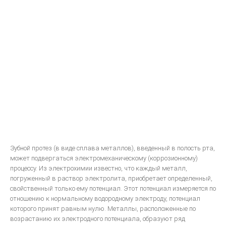
Систематизированная механика ортодонтического лечения
ON-LINE ВИДЕО
МОДЕЛИРОВАНИЕ
Принципы анатомического воскового моделирования
Художественное моделирование и реставрация зубов
Анатомическая форма жевательной поверхности
Общие моделирование
Восковое моделирование окклюзионных поверхностей зубов
Зубной протез (в виде сплава металлов), введенный в полость рта,
Техника моделирования металлокерамического зубного протеза
может подвергаться электромеханическому (коррозионному)
процессу. Из электрохимии известно, что каждый металл,
Моделирование окклюзионной поверхности искусственных
погруженный в раствор электролита, приобретает определенный,
коронок, пломб и вкладок
свойственный только ему потенциал. Этот потенциал измеряется по
ПАРАЛЛЕЛОМЕТРИЯ В ОРТОПЕДИЧЕСКОЙ СТОМАТОЛОГИИ
отношению к нормальному водородному электроду, потенциал
которого принят равным нулю. Металлы, расположенные по
возрастанию их электродного потенциала, образуют ряд
ЛИТЬЕ