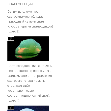
ОПАЛЕСЦЕНЦИЯ
Одним из элементов
светодинамики обладает
природный камень опал
(отсюда термин опалесценция)
(фото 3).
Свет, попадающий на камень,
не отражается одинаково, а в
зависимости от направления
светового потока камень
отражает либо
коротковолновую
составляющую (синий свет),
(фото 4)