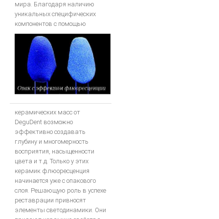
мира. Благодаря наличию
уникальных специфических
компонентов с помощью
керамических масс от
DeguDent возможно
эффективно создавать
глубину и многомерность
восприятия, насыщенности
цвета и т.д. Только у этих
керамик флюоресценция
начинается уже с опакового
слоя. Решающую роль в успехе
реставрации привносят
элементы светодинамики. Они