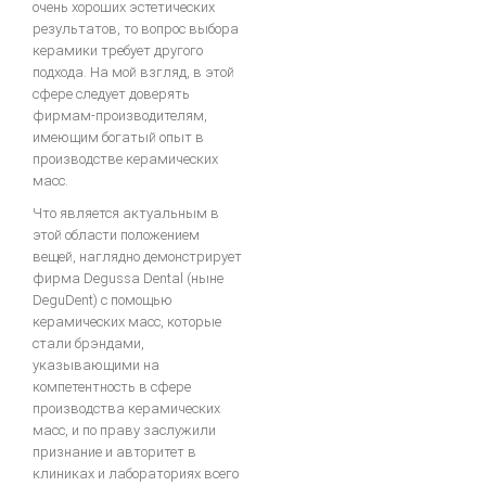
очень хороших эстетических
результатов, то вопрос выбора
керамики требует другого
подхода. На мой взгляд, в этой
сфере следует доверять
фирмам-производителям,
имеющим богатый опыт в
производстве керамических
масс.
Что является актуальным в
этой области положением
вещей, наглядно демонстрирует
фирма Degussa Dental (ныне
DeguDent) с помощью
керамических масс, которые
стали брэндами,
указывающими на
компетентность в сфере
производства керамических
масс, и по праву заслужили
признание и авторитет в
клиниках и лабораториях всего