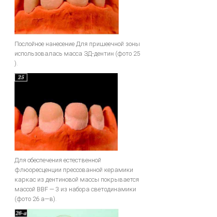
Послойное нанесение Для пришеечной зоны
использовалась масса ЗД-дентин (фото 25
).
Для обеспечения естественной
флюоресценции прессованной керамики
каркас из дентиновой массы покрывается
массой BBF — 3 из набора светодинамики
(фото 26 а—в).