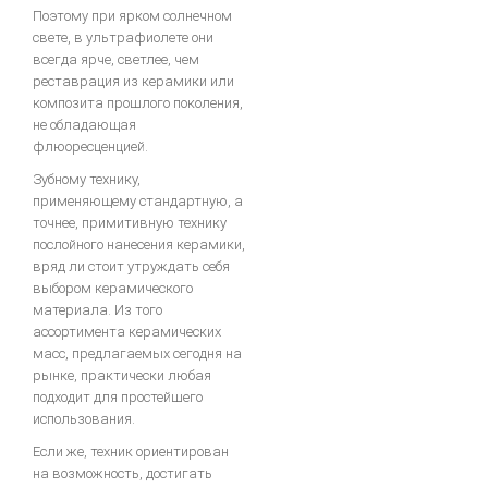
Поэтому при ярком солнечном
свете, в ультрафиолете они
всегда ярче, светлее, чем
реставрация из керамики или
композита прошлого поколения,
не обладающая
флюоресценцией.
Зубному технику,
применяющему стандартную, а
точнее, примитивную технику
послойного нанесения керамики,
вряд ли стоит утруждать себя
выбором керамического
материала. Из того
ассортимента керамических
масс, предлагаемых сегодня на
рынке, практически любая
подходит для простейшего
использования.
Если же, техник ориентирован
на возможность, достигать