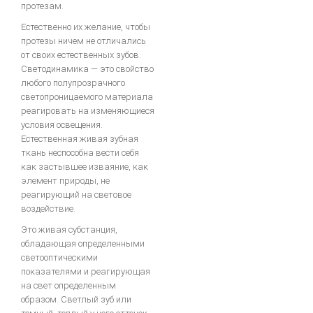
Общие вопросы металокерамики
протезам.
Изготовление металлокерамики
Естественно их желание, чтобы
протезы ничем не отличались
Искусство воспроизводить зубы керамикой
от своих естественных зубов.
Инструкция для керамики IPS D.SIGN
Светодинамика — это свойство
любого полупрозрачного
Искуство металлокерамики
светопроницаемого материала
Базисная техника изготовления
реагировать на изменяющиеся
условия освещения.
Металлокерамические протезы
Естественная живая зубная
ткань неспособна вести себя
Невидимая эстетическая керамическая реставрация
как застывшее изваяние, как
ОСОБЕННОСТИ ЭСТЕТИЧЕСКОЙ РЕСТАВРАЦИИ В СТОМАТОЛОГИИ
элемент природы, не
реагирующий на световое
воздействие.
Это живая субстанция,
обладающая определенными
светооптическими
показателями и реагирующая
на свет определенным
образом. Светлый зуб или