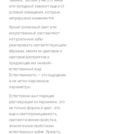
темный, теплый у него оттенок
или холодный зависит еще и от
условий освещения, которые
непрерывно изменяются.
Яркий солнечный свет или
искусственный заставляют
натуральные зубы
реагировать соответствующим
образом, меняя их цветовое и
световое восприятие и
придающее им «живой»
естественный вид.
Естественность — это ощущение,
а не четко очерченные
параметры.
Естественно выглядящие
реставрации из керамики, это
не только форма и цвет, это
еще и светопроницаемость,
светооптические свойства,
аналогичные свойствам
естественных зубов. Яркость,