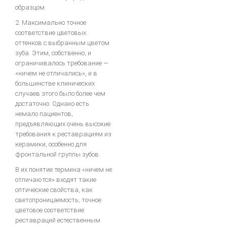
Систематизированная механика ортодонтического лечения
образцом.
2. Максимально точное
ON-LINE ВИДЕО
соответствие цветовых
оттенков с выбранным цветом
МОДЕЛИРОВАНИЕ
зуба. Этим, собственно, и
ограничивалось требование —
«ничем не отличались», и в
Принципы анатомического воскового моделирования
большинстве клинических
Художественное моделирование и реставрация зубов
случаев этого было более чем
достаточно. Однако есть
Анатомическая форма жевательной поверхности
немало пациентов,
предъявляющих очень высокие
Общие моделирование
требования к реставрациям из
Восковое моделирование окклюзионных поверхностей зубов
керамики, особенно для
фронтальной группы зубов.
Техника моделирования металлокерамического зубного протеза
В их понятие термина «ничем не
Моделирование окклюзионной поверхности искусственных
отличаются» входят такие
коронок, пломб и вкладок
оптические свойства, как
ПАРАЛЛЕЛОМЕТРИЯ В ОРТОПЕДИЧЕСКОЙ СТОМАТОЛОГИИ
светопроницаемость, точное
цветовое соответствие
реставраций естественным
ЛИТЬЕ