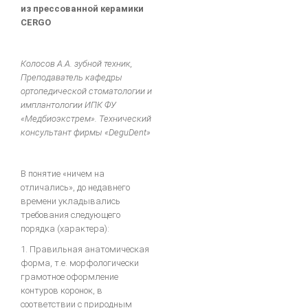
КЛИНИЧЕСКАЯ ОРТОПЕДИЧЕСКАЯ СТОМАТОЛОГИЯ
из прессованной керамики
CERGO
Стоматологическое обслуживание в Европе
ВОССТАНОВЛЕНИЕ КОНТАКТНЫХ ОБЛАСТЕЙ ЗУБОВ С ПОМОШЬЮ
МАТРИЧНЫХ СИСТЕМ
Колосов А.А. зубной техник,
Преподаватель кафедры
Ошибки в ортопедической стоматологии
ортопедической стоматологии и
Основы СТОМАТОЛОГИЧЕСКОГО МАТЕРИАЛОВЕДЕНИЯ
имплантологии ИПК ФУ
«Медбиоэкстрем». Технический
Техника фрезерования.
консультант фирмы «DeguDent»
ОДОНТОПРЕПАРИРОВАНИЕ ПРИ ВОССТАНОВЛЕНИИ ДЕФЕКТОВ
ТВЕРДЫХ ТКАНЕЙ ЗУБОВ ВКЛАДКАМИ
В понятие «ничем на
Ортопедическая стоматология
отличались», до недавнего
времени укладывались
Руководство для зубных техников.
требования следующего
Другое...
порядка (характера):
Фундаментальные вопросы
1. Правильная анатомическая
форма, т.е. морфологически
ЦВЕТОВЕДЕНИЕ В ЭСТЕТИЧЕСКОЙ СТОМАТОЛОГИИ
грамотное оформление
ДЕВИЗ ШОФУ- КАЧЕСТВО!
контуров коронок, в
соответствии с природным