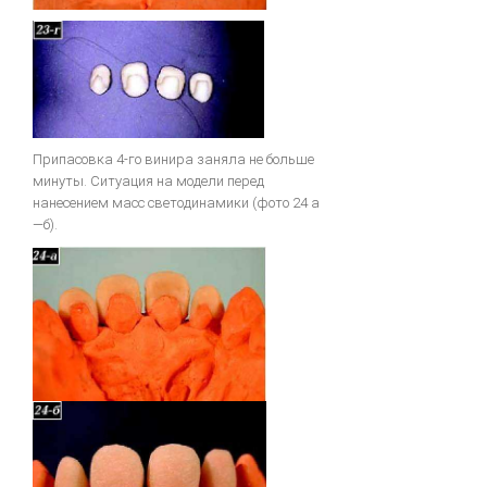
Припасовка 4-го винира заняла не больше
минуты. Ситуация на модели перед
нанесением масс светодинамики (фото 24 а
—б).