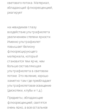
светового потока. Материал,
обладающий флюоресценцией,
реагирует
на невидимое глазу
воздействие ультрафиолета
увеличением степени яркости.
Именно ультрафиолет
повышает белизну
флюоресцирующего
материала, который
становится тем ярче, чем
больше составляющая
ультрафиолета в световом
потоке. Это явление, хорошо
заметно там где преобладает
ультрафиолетовое освещение
(дискотеки, клубы и т.д.).
Предметы, обладающие
флюоресценцией, светятся
очень ярко, а все остальное