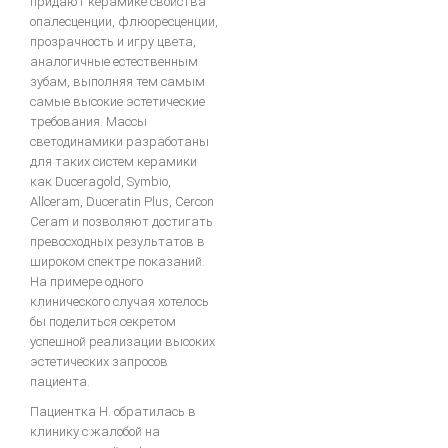
придают керамике свойства
опалесценции, флюоресценции,
прозрачность и игру цвета,
аналогичные естественным
зубам, выполняя тем самым
самые высокие эстетические
требования. Массы
светодинамики разработаны
для таких систем керамики
как Duceragold, Symbio,
Allceram, Duceratin Plus, Cercon
Ceram и позволяют достигать
превосходных результатов в
широком спектре показаний.
На примере одного
клинического случая хотелось
бы поделиться секретом
успешной реализации высоких
эстетических запросов
пациента.
Пациентка Н. обратилась в
клинику с жалобой на