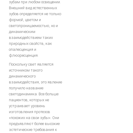
зубам при любом освещении.
Внешний вид естественных
зубов определяется не только
bredent-техника литья. Дентальное литье - точность
формой, цветом и
ЗУБОТЕХНИЧЕСКОЕ МАТЕРИАЛОВЕДЕНИЕ
светопроницаемостью, но и
динамическим
ЛИТЬЕВОЕ ПРЕССОВАНИЕ ЗУБОЧЕЛЮСТНЫХ ПРОТЕЗОВ ИЗ
взаимодействием таких
ПЛАСТМАСС
природных свойств, как
Общии вопросы Литья
опалесценция и
флюоресценция.
ОСНАЩАЕМ ЛАБОРАТОРИЮ
Поскольку свет является
источником такого
МЕТАЛЛОКЕРАМИКА
динамического
взаимодействия, это явление
получило название
Атлас по металокерамике
светодинамика. Все больше
пациентов, которых не
Атлас послойных композитных реставраций
устраивает уровень
Основы препарирования зубов
изготовления протезов
«похожих на свои зубы». Они
Инструкция по применению Стоматологический фарфор Super
предъявляют более высокие
Porselain ЕХ-3
эстетические требования к