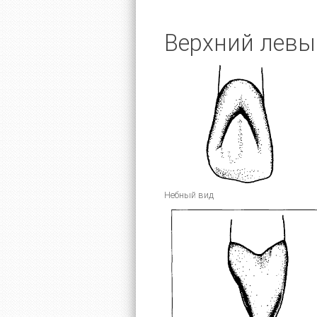
Верхний левы
Небный вид