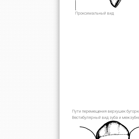
Проксимальный вид
Пути перемещения верхушек бугорк
Вестибулярный вид зуба и межзубн