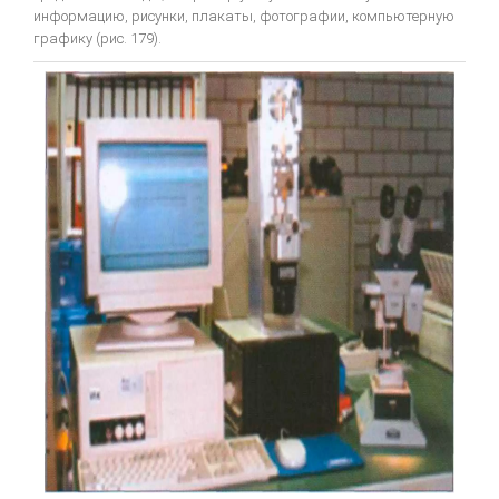
Систематизированная механика ортодонтического лечения
информацию, рисунки, плакаты, фотографии, компьютерную
графику (рис. 179).
ON-LINE ВИДЕО
МОДЕЛИРОВАНИЕ
Принципы анатомического воскового моделирования
Художественное моделирование и реставрация зубов
Анатомическая форма жевательной поверхности
Общие моделирование
Восковое моделирование окклюзионных поверхностей зубов
Техника моделирования металлокерамического зубного протеза
Моделирование окклюзионной поверхности искусственных
коронок, пломб и вкладок
ПАРАЛЛЕЛОМЕТРИЯ В ОРТОПЕДИЧЕСКОЙ СТОМАТОЛОГИИ
ЛИТЬЕ