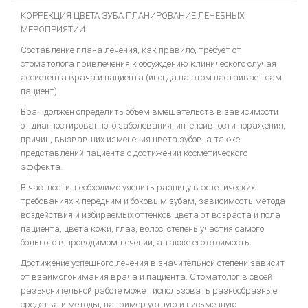
КЛИНИЧЕСКАЯ ОРТОПЕДИЧЕСКАЯ СТОМАТОЛОГИЯ
КОРРЕКЦИЯ ЦВЕТА ЗУБА ПЛАНИРОВАНИЕ ЛЕЧЕБНЫХ
Стоматологическое обслуживание в Европе
МЕРОПРИЯТИИ
ВОССТАНОВЛЕНИЕ КОНТАКТНЫХ ОБЛАСТЕЙ ЗУБОВ С ПОМОШЬЮ
Составление плана лечения, как правило, требует от
МАТРИЧНЫХ СИСТЕМ
стоматолога привлечения к обсуждению клинического случая
ассистента врача и пациента (иногда на этом настаивает сам
Ошибки в ортопедической стоматологии
пациент).
Основы СТОМАТОЛОГИЧЕСКОГО МАТЕРИАЛОВЕДЕНИЯ
Врач должен определить объем вмешательств в зависимости
Техника фрезерования.
от диагностированного заболевания, интенсивности поражения,
причин, вызвавших изменения цвета зубов, а также
ОДОНТОПРЕПАРИРОВАНИЕ ПРИ ВОССТАНОВЛЕНИИ ДЕФЕКТОВ
представлений пациента о достижении косметического
ТВЕРДЫХ ТКАНЕЙ ЗУБОВ ВКЛАДКАМИ
эффекта.
Ортопедическая стоматология
В частности, необходимо уяснить разницу в эстетических
требованиях к передним и боковым зубам, зависимость метода
Руководство для зубных техников.
воздействия и избираемых оттенков цвета от возраста и пола
Другое...
пациента, цвета кожи, глаз, волос, степень участия самого
больного в проводимом лечении, а также его стоимость.
Фундаментальные вопросы
Достижение успешного лечения в значительной степени зависит
ЦВЕТОВЕДЕНИЕ В ЭСТЕТИЧЕСКОЙ СТОМАТОЛОГИИ
от взаимопонимания врача и пациента. Стоматолог в своей
ДЕВИЗ ШОФУ- КАЧЕСТВО!
разъяснительной работе может использовать разнообразные
средства и методы, например устную и письменную