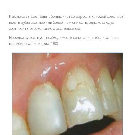
Общие вопросы металокерамики
Изготовление металлокерамики
Как показывает опыт, большинство взрослых людей хотели бы
Искусство воспроизводить зубы керамикой
иметь зубы светлее или белее, чем они есть, однако следует
соотносить это желание с реальностью.
Инструкция для керамики IPS D.SIGN
Нередко существует необходимость сочетания отбеливания с
Искуство металлокерамики
пломбированием (рис. 180).
Базисная техника изготовления
Металлокерамические протезы
Невидимая эстетическая керамическая реставрация
ОСОБЕННОСТИ ЭСТЕТИЧЕСКОЙ РЕСТАВРАЦИИ В СТОМАТОЛОГИИ