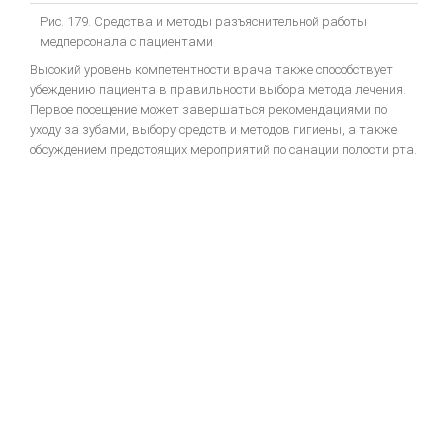
Рис. 179. Средства и методы разъяснительной работы
медперсонала с пациентами
bredent-техника литья. Дентальное литье - точность
Высокий уровень компетентности врача также способствует
ЗУБОТЕХНИЧЕСКОЕ МАТЕРИАЛОВЕДЕНИЕ
убеждению пациента в правильности выбора метода лечения.
Первое посещение может завершаться рекомендациями по
ЛИТЬЕВОЕ ПРЕССОВАНИЕ ЗУБОЧЕЛЮСТНЫХ ПРОТЕЗОВ ИЗ
уходу за зубами, выбору средств и методов гигиены, а также
ПЛАСТМАСС
обсуждением предстоящих мероприятий по санации полости рта.
Общии вопросы Литья
ОСНАЩАЕМ ЛАБОРАТОРИЮ
МЕТАЛЛОКЕРАМИКА
Атлас по металокерамике
Атлас послойных композитных реставраций
Основы препарирования зубов
Инструкция по применению Стоматологический фарфор Super
Porselain ЕХ-3