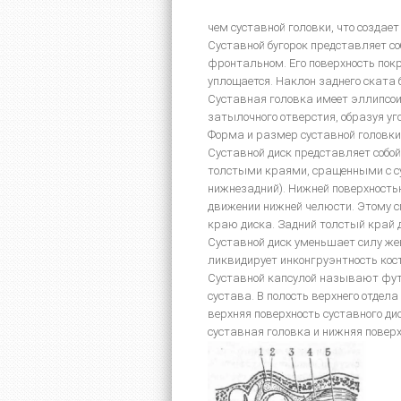
чем суставной головки, что создае
Суставной бугорок представляет со
фронтальном. Его поверхность покр
уплощается. Наклон заднего ската 
Суставная головка имеет эллипсоид
затылочного отверстия, образуя уг
Форма и размер суставной головки
Суставной диск представляет собой
толстыми краями, сращенными с су
нижнезадний). Нижней поверхностью
движении нижней челюсти. Этому 
краю диска. Задний толстый край 
Суставной диск уменьшает силу же
ликвидирует инконгруэнтность кост
Суставной капсулой называют футл
сустава. В полость верхнего отдела
верхняя поверхность суставного ди
суставная головка и нижняя поверх