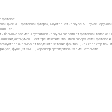
 сустава:.
авной диск; 3 — суставной бугорок, 4 суставная капсула; 5 — пучок наруж
вная щель
и и большие размеры суставной капсулы позволяют суставной головке и
ная жидкость уменьшает трение сочленяющихся поверхностей сустава и
ого сустава оказывают воздействие такие факторы, как характер прини
 прикуса, функция мышц, характер ортопедических вмешательств.