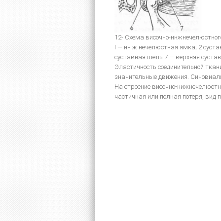
12- Схема височно-ннжнечелюстного
I — нн ж нечелюстная ямка; 2 суст
суставная шель 7 — верхняя суста
Эластичность соединительной ткан
значительные движения. Синовиаль
На строение височно-нижнечелюстн
частичная или полная потеря, вид