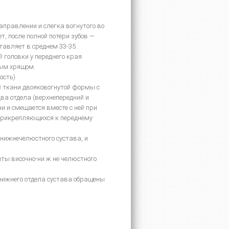
аправлении и слегка вогнутого во
, после полной потери зубов —
тавляет в среднем 33-35.
 головки у переднего края
тым хрящом.
сть).
й ткани двояковогнутой формы с
ва отдела (верхнепередний и
и и смещается вместе с ней при
прикрепляющихся к переднему
-нижнечелюстного сустава, и
ты височно-ни ж не челюстного
 нижнего отдела сустава обращены