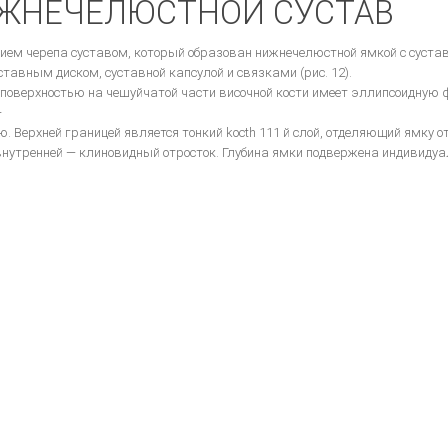
ЖНЕЧЕЛЮСТНОИ СУСТАВ
ием черепа суставом, который образован нижнечелюстной ямкой с сустав
ставным диском, суставной капсулой и связками (рис. 12).
поверхностью на чешуйчатой части височной кости имеет эллипсоидную ф
-
ю. Верхней границей является тонкий kocth 111 й слой, отделяющий ямку о
 внутренней — клиновидный отросток. Глубина ямки подвержена индивидуа