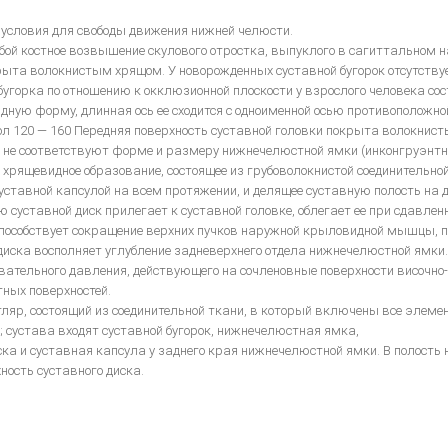
т условия для свободы движения нижней челюсти.
бой костное возвышение скулового отростка, выпуклого в сагиттальном н
ыта волокнистым хрящом. У новорожденных суставной бугорок отсутствует
бугорка по отношению к окклюзионной плоскости у взрослого человека сос
ную форму, длинная ось ее сходится с одноименной осью противоположной
ол 120 — 160 Передняя поверхность суставной головки покрыта волокнис
 не соответствуют форме и размеру нижнечелюстной ямки (инконгруэнтно
 хрящевидное образование, состоящее из грубоволокнистой соединительно
ставной капсулой на всем протяжении, и делящее суставную полость на д
 суставной диск прилегает к суставной головке, облегает ее при сдавленн
способствует сокращение верхних пучков наружной крыловидной мышцы, 
диска восполняет углубление задневерхнего отдела нижнечелюстной ямки.
вательного давления, действующего на сочленовные поверхности височно
ных поверхностей.
яр, состоящий из соединительной ткани, в который включены все элемен
 ; сустава входят суставной бугорок, нижнечелюстная ямка,
ска и суставная капсула у заднего края нижнечелюстной ямки. В полость
ность суставного диска.