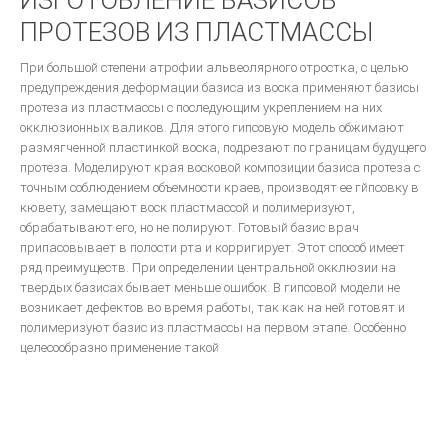
ИЗГОТОВЛЕНИЕ БАЗИСОВ
КЛИНИЧЕСКАЯ ОРТОПЕДИЧЕСКАЯ СТОМАТОЛОГИЯ
ПРОТЕЗОВ ИЗ ПЛАСТМАССЫ
Стоматологическое обслуживание в Европе
При большой степени атрофии альвеолярного отростка, с целью
ВОССТАНОВЛЕНИЕ КОНТАКТНЫХ ОБЛАСТЕЙ ЗУБОВ С ПОМОШЬЮ
предупреждения деформации базиса из воска применяют базисы
МАТРИЧНЫХ СИСТЕМ
протеза из пластмассы с последующим укреплением на них
Ошибки в ортопедической стоматологии
окклюзионных валиков. Для этого гипсовую модель обжимают
размягченной пластинкой воска, подрезают по границам будущего
Основы СТОМАТОЛОГИЧЕСКОГО МАТЕРИАЛОВЕДЕНИЯ
протеза. Моделируют края восковой композиции базиса протеза с
Техника фрезерования.
точным соблюдением объемности краев, производят ее гйпсовку в
кювету, замещают воск пластмассой и полимеризуют,
ОДОНТОПРЕПАРИРОВАНИЕ ПРИ ВОССТАНОВЛЕНИИ ДЕФЕКТОВ
обрабатывают его, но не полируют. Готовый базис врач
ТВЕРДЫХ ТКАНЕЙ ЗУБОВ ВКЛАДКАМИ
припасовывает в полости рта и корригирует. Этот способ имеет
Ортопедическая стоматология
ряд преимуществ. При определении центральной окклюзии на
твердых базисах бывает меньше ошибок. В гипсовой модели не
Руководство для зубных техников.
возникает дефектов во время работы, так как на ней готовят и
Другое...
полимеризуют базис из пластмассы на первом этапе. Особенно
целесообразно применение такой
Фундаментальные вопросы
ЦВЕТОВЕДЕНИЕ В ЭСТЕТИЧЕСКОЙ СТОМАТОЛОГИИ
ДЕВИЗ ШОФУ- КАЧЕСТВО!