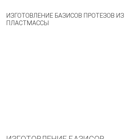
Справочник по дентальной имплантологии
Устранение осложнений имплантологического лечения
ИЗГОТОВЛЕНИЕ БАЗИСОВ ПРОТЕЗОВ ИЗ
Имплантология Основные принципы командной работы и
ПЛАСТМАССЫ
«обратного» планирования
Импланты.Эволюция.Актуальные протоколы замещения
передних зубов с помощью имплантатов
Регенеративные методы в имплантологии
ОБЩИЕ ВОПРОСЫ
Современные конструкции несъемных зубных протезов
Вольфрам Бюкинг Стоматологическая сокровищница
ЗУБОПРОТЕЗНАЯ ТЕХНИКА
ЗУБОЧЕЛЮСТНЫЕ АНОМАЛИИ И ДЕФОРМАЦИЙ: ОСНОВНЫЕ
ПРИЧИНЫ РАЗВИТИЯ
ДОВІДНИК З ОРТОПЕДИЧНОЇ СТОМАТОЛОГІЇ