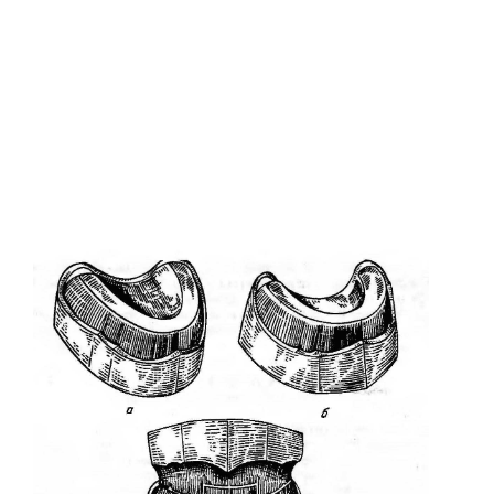
Систематизированная механика ортодонтического лечения
ON-LINE ВИДЕО
МОДЕЛИРОВАНИЕ
Принципы анатомического воскового моделирования
Художественное моделирование и реставрация зубов
Анатомическая форма жевательной поверхности
Общие моделирование
Восковое моделирование окклюзионных поверхностей зубов
Техника моделирования металлокерамического зубного протеза
Моделирование окклюзионной поверхности искусственных
коронок, пломб и вкладок
ПАРАЛЛЕЛОМЕТРИЯ В ОРТОПЕДИЧЕСКОЙ СТОМАТОЛОГИИ
ЛИТЬЕ