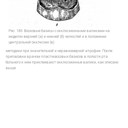
bredent-техника литья. Дентальное литье - точность
ЗУБОТЕХНИЧЕСКОЕ МАТЕРИАЛОВЕДЕНИЕ
Рис. 185. Восковые базисы с окклюзионными валиками на
ЛИТЬЕВОЕ ПРЕССОВАНИЕ ЗУБОЧЕЛЮСТНЫХ ПРОТЕЗОВ ИЗ
моделях верхней (а) и нижней (б) челюстей и в положении
ПЛАСТМАСС
центральной окклюзии (в).
Общии вопросы Литья
методики при значительной и неравномерной атрофии. После
ОСНАЩАЕМ ЛАБОРАТОРИЮ
припасовки врачом пластмассовых базисов в полости рта
больного к ним приклеивают окклюзионные валики, как описано
выше.
МЕТАЛЛОКЕРАМИКА
Атлас по металокерамике
Атлас послойных композитных реставраций
Основы препарирования зубов
Инструкция по применению Стоматологический фарфор Super
Porselain ЕХ-3