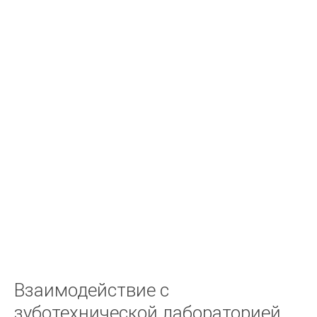
Справочник по дентальной имплантологии
Устранение осложнений имплантологического лечения
Имплантология Основные принципы командной работы и
«обратного» планирования
Импланты.Эволюция.Актуальные протоколы замещения
передних зубов с помощью имплантатов
Регенеративные методы в имплантологии
ОБЩИЕ ВОПРОСЫ
Современные конструкции несъемных зубных протезов
Вольфрам Бюкинг Стоматологическая сокровищница
ЗУБОПРОТЕЗНАЯ ТЕХНИКА
ЗУБОЧЕЛЮСТНЫЕ АНОМАЛИИ И ДЕФОРМАЦИЙ: ОСНОВНЫЕ
ПРИЧИНЫ РАЗВИТИЯ
Взаимодействие с
ДОВІДНИК З ОРТОПЕДИЧНОЇ СТОМАТОЛОГІЇ
зуботехнической лабораторией