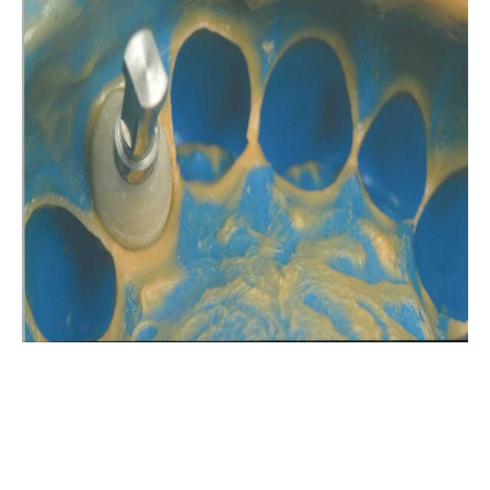
Общие вопросы металокерамики
Изготовление металлокерамики
Искусство воспроизводить зубы керамикой
Инструкция для керамики IPS D.SIGN
Искуство металлокерамики
Базисная техника изготовления
Металлокерамические протезы
Невидимая эстетическая керамическая реставрация
ОСОБЕННОСТИ ЭСТЕТИЧЕСКОЙ РЕСТАВРАЦИИ В СТОМАТОЛОГИИ