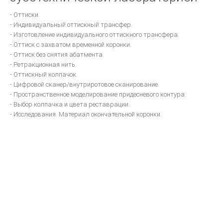
КЛИНИЧЕСКАЯ ОРТОПЕДИЧЕСКАЯ СТОМАТОЛОГИЯ
- Оттиски.
Стоматологическое обслуживание в Европе
- Индивидуальный оттискный трансфер.
ВОССТАНОВЛЕНИЕ КОНТАКТНЫХ ОБЛАСТЕЙ ЗУБОВ С ПОМОШЬЮ
- Изготовление индивидуального оттискного трансфера.
МАТРИЧНЫХ СИСТЕМ
- Оттиск с захватом временной коронки.
- Оттиск без снятия абатмента.
Ошибки в ортопедической стоматологии
- Ретракционная нить.
- Оттискный колпачок.
Основы СТОМАТОЛОГИЧЕСКОГО МАТЕРИАЛОВЕДЕНИЯ
- Цифровой сканер/внутриротовое сканирование.
Техника фрезерования.
- Пространственное моделирование придесневого контура.
- Выбор колпачка и цвета реставрации.
ОДОНТОПРЕПАРИРОВАНИЕ ПРИ ВОССТАНОВЛЕНИИ ДЕФЕКТОВ
- Исследования. Материал окончательной коронки.
ТВЕРДЫХ ТКАНЕЙ ЗУБОВ ВКЛАДКАМИ
Ортопедическая стоматология
Руководство для зубных техников.
Другое...
Фундаментальные вопросы
ЦВЕТОВЕДЕНИЕ В ЭСТЕТИЧЕСКОЙ СТОМАТОЛОГИИ
ДЕВИЗ ШОФУ- КАЧЕСТВО!