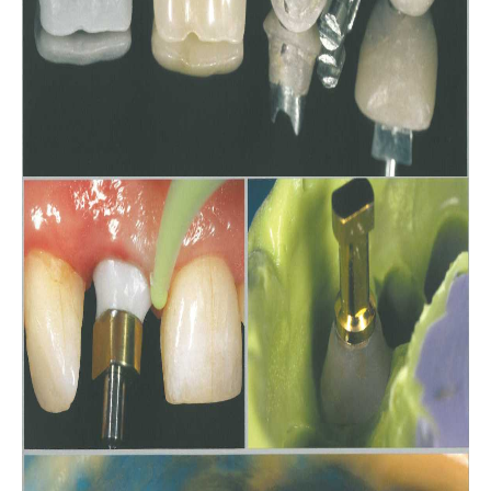
bredent-техника литья. Дентальное литье - точность
ЗУБОТЕХНИЧЕСКОЕ МАТЕРИАЛОВЕДЕНИЕ
ЛИТЬЕВОЕ ПРЕССОВАНИЕ ЗУБОЧЕЛЮСТНЫХ ПРОТЕЗОВ ИЗ
ПЛАСТМАСС
Общии вопросы Литья
ОСНАЩАЕМ ЛАБОРАТОРИЮ
МЕТАЛЛОКЕРАМИКА
Атлас по металокерамике
Атлас послойных композитных реставраций
Основы препарирования зубов
Инструкция по применению Стоматологический фарфор Super
Porselain ЕХ-3