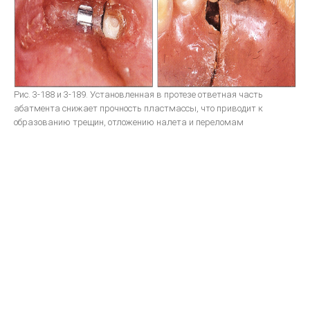
Систематизированная механика ортодонтического лечения
ON-LINE ВИДЕО
МОДЕЛИРОВАНИЕ
Рис. 3-188 и 3-189. Установленная в протезе ответная часть
Принципы анатомического воскового моделирования
абатмента снижает прочность пластмассы, что приводит к
образованию трещин, отложению налета и переломам
Художественное моделирование и реставрация зубов
Анатомическая форма жевательной поверхности
Общие моделирование
Восковое моделирование окклюзионных поверхностей зубов
Техника моделирования металлокерамического зубного протеза
Моделирование окклюзионной поверхности искусственных
коронок, пломб и вкладок
ПАРАЛЛЕЛОМЕТРИЯ В ОРТОПЕДИЧЕСКОЙ СТОМАТОЛОГИИ
ЛИТЬЕ