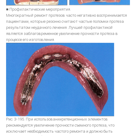
Общие вопросы металокерамики
■ Профилактические мероприятия.
Изготовление металлокерамики
Многократный ремонт протезов часто негативно воспринимается
Искусство воспроизводить зубы керамикой
пациентами, которые резонно считают частые поломки протеза
результатом неудачного лечения. Лучшей профилактикой
Инструкция для керамики IPS D.SIGN
является заблаговременное увеличение прочности протеза в
Искуство металлокерамики
процессе его изготовления.
Базисная техника изготовления
Металлокерамические протезы
Невидимая эстетическая керамическая реставрация
ОСОБЕННОСТИ ЭСТЕТИЧЕСКОЙ РЕСТАВРАЦИИ В СТОМАТОЛОГИИ
Рис. 3-195. При использованииретенционных элементов
рекомендуется увеличение прочности съемного протеза, что
исключает необходимость частого ремонта и должно быть