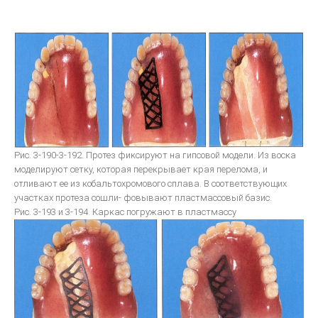
bredent-техника литья. Дентальное литье - точность
ЗУБОТЕХНИЧЕСКОЕ МАТЕРИАЛОВЕДЕНИЕ
ЛИТЬЕВОЕ ПРЕССОВАНИЕ ЗУБОЧЕЛЮСТНЫХ ПРОТЕЗОВ ИЗ
ПЛАСТМАСС
Общии вопросы Литья
ОСНАЩАЕМ ЛАБОРАТОРИЮ
Рис. 3-190-3-192. Протез фиксируют на гипсовой модели. Из воска
моделируют сетку, которая перекрывает края перелома, и
МЕТАЛЛОКЕРАМИКА
отливают ее из кобальтохромового сплава. В соответствующих
участках протеза сошли- фовывают пластмассовый базис.
Рис. 3-193 и 3-194. Каркас погружают в пластмассу
Атлас по металокерамике
Атлас послойных композитных реставраций
Основы препарирования зубов
Инструкция по применению Стоматологический фарфор Super
Porselain ЕХ-3