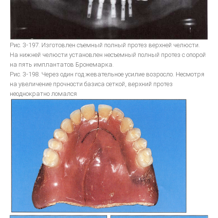
Рис. 3-197. Изготовлен съемный полный протез верхней челюсти.
На нижней челюсти установлен несъемный полный протез с опорой
на пять имплантатов Бронемарка.
Рис. 3-198. Через один год жевательное усилие возросло. Несмотря
на увеличение прочности базиса сеткой, верхний протез
неоднократно ломался