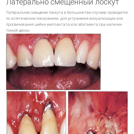
Латерально смещенный лоскут
КЛИНИЧЕСКАЯ ОРТОПЕДИЧЕСКАЯ СТОМАТОЛОГИЯ
Стоматологическое обслуживание в Европе
Латеральное смещение лоскута в большинстве случаев проводится
по эстетическим показаниям: для устранения визуализации или
ВОССТАНОВЛЕНИЕ КОНТАКТНЫХ ОБЛАСТЕЙ ЗУБОВ С ПОМОШЬЮ
просвечивания шейки имплантата или абатмента при наличии
МАТРИЧНЫХ СИСТЕМ
тонкой десны.
Ошибки в ортопедической стоматологии
Основы СТОМАТОЛОГИЧЕСКОГО МАТЕРИАЛОВЕДЕНИЯ
Техника фрезерования.
ОДОНТОПРЕПАРИРОВАНИЕ ПРИ ВОССТАНОВЛЕНИИ ДЕФЕКТОВ
ТВЕРДЫХ ТКАНЕЙ ЗУБОВ ВКЛАДКАМИ
Ортопедическая стоматология
Руководство для зубных техников.
Другое...
Фундаментальные вопросы
ЦВЕТОВЕДЕНИЕ В ЭСТЕТИЧЕСКОЙ СТОМАТОЛОГИИ
ДЕВИЗ ШОФУ- КАЧЕСТВО!