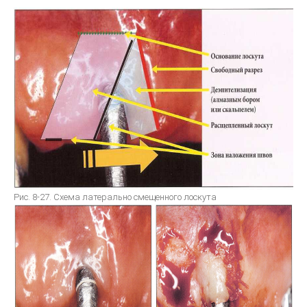
bredent-техника литья. Дентальное литье - точность
ЗУБОТЕХНИЧЕСКОЕ МАТЕРИАЛОВЕДЕНИЕ
ЛИТЬЕВОЕ ПРЕССОВАНИЕ ЗУБОЧЕЛЮСТНЫХ ПРОТЕЗОВ ИЗ
ПЛАСТМАСС
Общии вопросы Литья
ОСНАЩАЕМ ЛАБОРАТОРИЮ
МЕТАЛЛОКЕРАМИКА
Рис. 8-27. Схема латерально смещенного лоскута
Атлас по металокерамике
Атлас послойных композитных реставраций
Основы препарирования зубов
Инструкция по применению Стоматологический фарфор Super
Porselain ЕХ-3