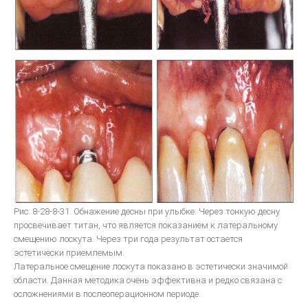
Общие вопросы металокерамики
Изготовление металлокерамики
Искусство воспроизводить зубы керамикой
Инструкция для керамики IPS D.SIGN
Искуство металлокерамики
Базисная техника изготовления
Металлокерамические протезы
Невидимая эстетическая керамическая реставрация
ОСОБЕННОСТИ ЭСТЕТИЧЕСКОЙ РЕСТАВРАЦИИ В СТОМАТОЛОГИИ
Рис. 8-28-8-31. Обнажение десны при улыбке. Через тонкую десну
просвечивает титан, что является показанием к латеральному
смещению лоскута. Через три года результат остается
эстетически приемлемым.
Латеральное смещение лоскута показано в эстетически значимой
области. Данная методика очень эффективна и редко связана с
осложнениями в послеоперационном периоде.