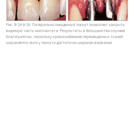
Систематизированная механика ортодонтического лечения
ON-LINE ВИДЕО
Рис. 8-24-8-26. Латерально смещенный лоскут позволяет закрыть
МОДЕЛИРОВАНИЕ
видимую часть имплантата. Результаты в большинстве случаев
благоприятны, поскольку кровоснабжение перемещенных тканей
сохраняется, если у лоскута достаточно широкое основание
Принципы анатомического воскового моделирования
Художественное моделирование и реставрация зубов
Анатомическая форма жевательной поверхности
Общие моделирование
Восковое моделирование окклюзионных поверхностей зубов
Техника моделирования металлокерамического зубного протеза
Моделирование окклюзионной поверхности искусственных
коронок, пломб и вкладок
ПАРАЛЛЕЛОМЕТРИЯ В ОРТОПЕДИЧЕСКОЙ СТОМАТОЛОГИИ
ЛИТЬЕ