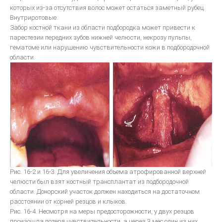
которых из-за отсутствия волос может остаться заметный рубец.
Внутриротовые.
bredent-техника литья. Дентальное литье - точность
Забор костной ткани из области подбородка может привести к
парестезии передних зубов нижней челюсти, некрозу пульпы,
ЗУБОТЕХНИЧЕСКОЕ МАТЕРИАЛОВЕДЕНИЕ
гематоме или нарушению чувствительности кожи в подбородочной
ЛИТЬЕВОЕ ПРЕССОВАНИЕ ЗУБОЧЕЛЮСТНЫХ ПРОТЕЗОВ ИЗ
области.
ПЛАСТМАСС
Общии вопросы Литья
ОСНАЩАЕМ ЛАБОРАТОРИЮ
МЕТАЛЛОКЕРАМИКА
Атлас по металокерамике
Атлас послойных композитных реставраций
Рис. 16-2 и 16-3. Для увеличения объема атрофированной верхней
челюсти был взят костный трансплантат из подбородочной
Основы препарирования зубов
области. Донорский участок должен находиться на достаточном
Инструкция по применению Стоматологический фарфор Super
расстоянии от корней резцов и клыков.
Porselain ЕХ-3
Рис. 16-4. Несмотря на меры предосторожности, у двух резцов
произошла потеря чувствительности, а через 3 мес один из них