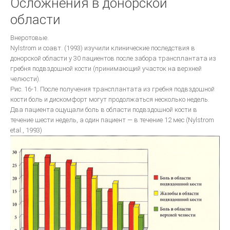
Осложнения в донорской
КЛИНИЧЕСКАЯ ОРТОПЕДИЧЕСКАЯ СТОМАТОЛОГИЯ
области
Стоматологическое обслуживание в Европе
ВОССТАНОВЛЕНИЕ КОНТАКТНЫХ ОБЛАСТЕЙ ЗУБОВ С ПОМОШЬЮ
Внеротовые.
МАТРИЧНЫХ СИСТЕМ
Nylstrom и соавт. (1993) изучили клинические последствия в
донорской области у 30 пациентов после забора трансплантата из
Ошибки в ортопедической стоматологии
гребня подвздошной кости (принимающий участок на верхней
Основы СТОМАТОЛОГИЧЕСКОГО МАТЕРИАЛОВЕДЕНИЯ
челюсти).
Рис. 16-1. После получения трансплантата из гребня подвздошной
Техника фрезерования.
кости боль и дискомфорт могут продолжаться несколько недель.
ОДОНТОПРЕПАРИРОВАНИЕ ПРИ ВОССТАНОВЛЕНИИ ДЕФЕКТОВ
Два пациента ощущали боль в области подвздошной кости в
ТВЕРДЫХ ТКАНЕЙ ЗУБОВ ВКЛАДКАМИ
течение шести недель, а один пациент — в течение 12 мес (Nylstrom
etal., 1993)
Ортопедическая стоматология
Руководство для зубных техников.
Другое...
Фундаментальные вопросы
ЦВЕТОВЕДЕНИЕ В ЭСТЕТИЧЕСКОЙ СТОМАТОЛОГИИ
ДЕВИЗ ШОФУ- КАЧЕСТВО!