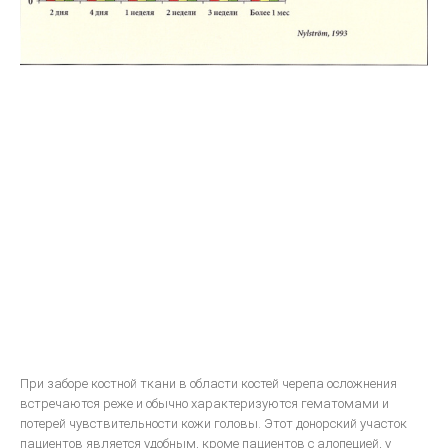
Систематизированная механика ортодонтического лечения
ON-LINE ВИДЕО
МОДЕЛИРОВАНИЕ
Принципы анатомического воскового моделирования
Художественное моделирование и реставрация зубов
Анатомическая форма жевательной поверхности
Общие моделирование
Восковое моделирование окклюзионных поверхностей зубов
Техника моделирования металлокерамического зубного протеза
Моделирование окклюзионной поверхности искусственных
коронок, пломб и вкладок
При заборе костной ткани в области костей черепа осложнения
ПАРАЛЛЕЛОМЕТРИЯ В ОРТОПЕДИЧЕСКОЙ СТОМАТОЛОГИИ
встречаются реже и обычно характеризуются гематомами и
потерей чувствительности кожи головы. Этот донорский участок
пациентов является удобным, кроме пациентов с алопецией, у
ЛИТЬЕ