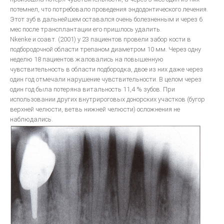
Общие вопросы металокерамики
потемнел, что потребовало проведения эндодонтического лечения.
Изготовление металлокерамики
Этот зуб в дальнейшем оставался очень болезненным и через 6
мес после трансплантации его пришлось удалить.
Искусство воспроизводить зубы керамикой
Nkenke и соавт. (2001) у 23 пациентов провели забор кости в
Инструкция для керамики IPS D.SIGN
подбородочной области трепаном диаметром 10 мм. Через одну
неделю 18 пациентов жаловались на повышенную
Искуство металлокерамики
чувствительность в области подбородка, двое из них даже через
один год отмечали нарушение чувствительности. В целом через
Базисная техника изготовления
один год была потеряна витальность 11,4 % зубов. При
Металлокерамические протезы
использовании других внутрироговых донорских участков (бугор
верхней челюсти, ветвь нижней челюсти) осложнения не
Невидимая эстетическая керамическая реставрация
наблюдались.
ОСОБЕННОСТИ ЭСТЕТИЧЕСКОЙ РЕСТАВРАЦИИ В СТОМАТОЛОГИИ