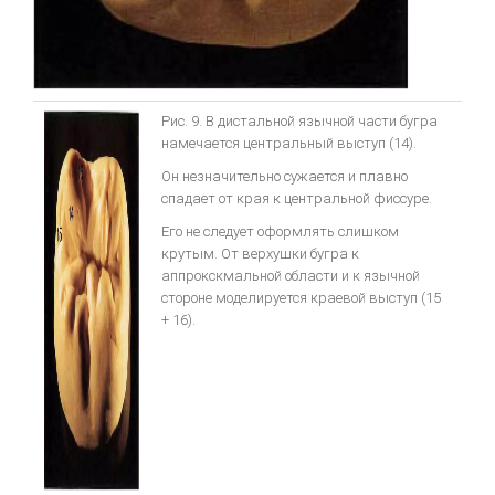
Рис. 9. В дистальной язычной части бугра
намечается центральный выступ (14).
Он незначительно сужается и плавно
спадает от края к центральной фиссуре.
Его не следует оформлять слишком
крутым. От верхушки бугра к
аппрокскмальной области и к язычной
стороне моделируется краевой выступ (15
+ 16).