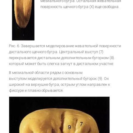
мезиального бугра. Остальная жевательная
поверхность щечного бугра (X) еще свободна.
Рис. 6. Завершается моделирование жевательной поверхности
днстального щечного бугра. Центральный выступ (7)
перекрывается дистальным дополнительным бугорком (8).
который может быть слегка загнут в дистальном участке.
В мезиальной области рядом с основным
выступом моделируется дополнительный бугорок (9). Он
широкий на верхушке бугра, острым углом направлен к
фиссуре и плавно обрывается.