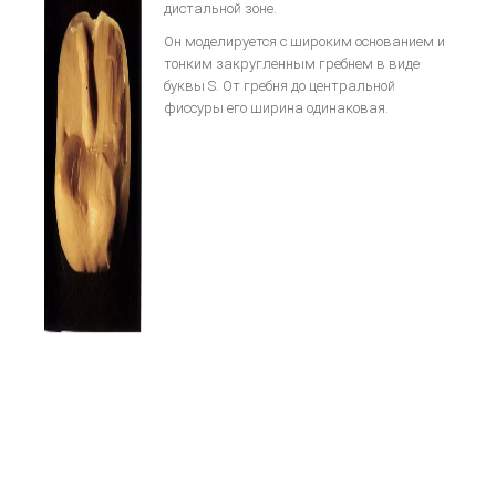
Общие вопросы металокерамики
дистальной зоне.
Изготовление металлокерамики
Он моделируется с широким основанием и
тонким закругленным гребнем в виде
Искусство воспроизводить зубы керамикой
буквы S. От гребня до центральной
Инструкция для керамики IPS D.SIGN
фиссуры его ширина одинаковая.
Искуство металлокерамики
Базисная техника изготовления
Металлокерамические протезы
Невидимая эстетическая керамическая реставрация
ОСОБЕННОСТИ ЭСТЕТИЧЕСКОЙ РЕСТАВРАЦИИ В СТОМАТОЛОГИИ