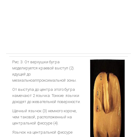
Рис. 3. От верхушки бугра
моделируется краевой выступ (2).
идущий до
мезиальноаппроксимальной зоны.
От выступа до центра этого бугра
намечают 2 язычка. Тонкие .язычки
доходят до жевательной поверхности.
Щечный язычок (3) немного короче,
чем таковой, расположенный на
центральной фиссуре (4).
Язычок на центральной фиссуре