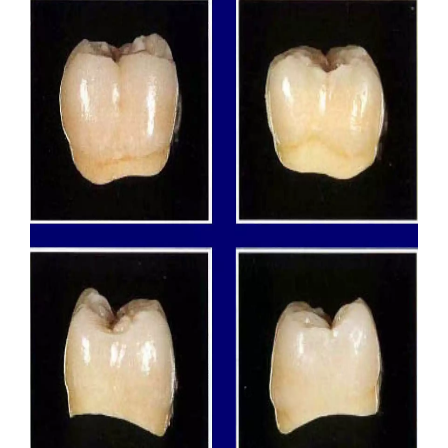
Систематизированная механика ортодонтического лечения
ON-LINE ВИДЕО
МОДЕЛИРОВАНИЕ
Принципы анатомического воскового моделирования
Художественное моделирование и реставрация зубов
Анатомическая форма жевательной поверхности
Общие моделирование
Восковое моделирование окклюзионных поверхностей зубов
Техника моделирования металлокерамического зубного протеза
Моделирование окклюзионной поверхности искусственных
коронок, пломб и вкладок
ПАРАЛЛЕЛОМЕТРИЯ В ОРТОПЕДИЧЕСКОЙ СТОМАТОЛОГИИ
ЛИТЬЕ