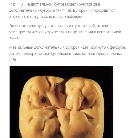
Рис.. 10. На дистальном бугре моделируются два
дополнительных бугорка (17 4-18). Бугорок 17 проходит от
краевого выступа до центральной ямки.
Он слегка изогнут, у краевого выступа тонкий, затем
утолщается и вновь сужается в направлении к центральной
ямке.
Мезиальный дополнительный бугорок идет изогнуто к фиссуре.
затем перекрывается бугорком в виде каплевидного язычка
(18).