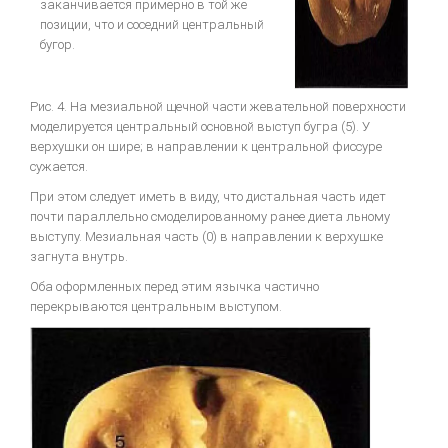
заканчивается примерно в той же
позиции, что и соседний центральный
бугор.
Рис. 4. На мезиальной щечной части жевательной поверхности
моделируется центральный основной выступ бугра (5). У
верхушки он шире; в направлении к центральной фиссуре
сужается.
При этом следует иметь в виду, что дистальная часть идет
почти параллельно смоделированному ранее диета льному
выступу. Мезиальная часть (0) в направлении к верхушке
загнута внутрь.
Оба оформленных перед этим язычка частично
перекрываются центральным выступом.