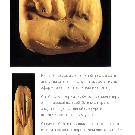
Рис. 5. Отрезок жевательной поверхности
днстального щечного бугра: здесь сначала
оформляется центральный выступ (Т).
Он образует верхушку бугра, где моде лиру
ется широкой полосой. Затем он круто
спадает к центральной фиссуре и
заканчивается острым углом.
Следует обратить внимание на то. что этот
выступ несколько короче, чем дисталь-ный у