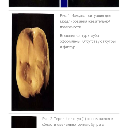
bredent-техника литья. Дентальное литье - точность
Рис. 1. Исходная ситуация для
моделирования жевательной
ЗУБОТЕХНИЧЕСКОЕ МАТЕРИАЛОВЕДЕНИЕ
поверхности.
ЛИТЬЕВОЕ ПРЕССОВАНИЕ ЗУБОЧЕЛЮСТНЫХ ПРОТЕЗОВ ИЗ
Внешние контуры зуба
ПЛАСТМАСС
оформлены. Отсутствуют бугры
и фиссуры.
Общии вопросы Литья
ОСНАЩАЕМ ЛАБОРАТОРИЮ
МЕТАЛЛОКЕРАМИКА
Атлас по металокерамике
Атлас послойных композитных реставраций
Основы препарирования зубов
Инструкция по применению Стоматологический фарфор Super
Рис. 2. Первый выступ (1) оформляется в
Porselain ЕХ-3
области мезиальногцечного бугра в