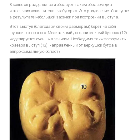
В конце он разделяется и образует таким образом два
маленьких дополнительных бугорка. Это разделение образуется
в результате небольшой засечки при построении выступа.
Этот выступ (благодаря своим размерам) берет на себя
функцию основного. Мезиальный дополнительный бугорок (12)
моделируется очень маленьким. Необходимо также оформить
краевой выступ (13). направленный от верхушки бугра в
аппроксимальную область.