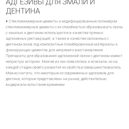
АДГЕЗИВЫ ДЛЯ ЗМАЛИ И
КЛИНИЧЕСКАЯ ОРТОПЕДИЧЕСКАЯ СТОМАТОЛОГИЯ
ДЕНТИНА
Стоматологическое обслуживание в Европе
ВОССТАНОВЛЕНИЕ КОНТАКТНЫХ ОБЛАСТЕЙ ЗУБОВ С ПОМОШЬЮ
♦ Стеклоиономерные цементы и модифицированные полимером
МАТРИЧНЫХ СИСТЕМ
стеклоиономерные цементы с их способностью образовывать связь
с эмалью и дентином используются в качестве прямых
Ошибки в ортопедической стоматологии
адгезивных реставраций, а также в качестве связанных с
Основы СТОМАТОЛОГИЧЕСКОГО МАТЕРИАЛОВЕДЕНИЯ
дентином основ под композитные пломбировочные материалы и
фиксирующих цементов для непрямого восстановления.
Техника фрезерования.
Препараты для образования адгезионной связи с дентином имеют
ОДОНТОПРЕПАРИРОВАНИЕ ПРИ ВОССТАНОВЛЕНИИ ДЕФЕКТОВ
непростую историю. Многие из них появлялись и исчезали, но на
ТВЕРДЫХ ТКАНЕЙ ЗУБОВ ВКЛАДКАМИ
каждой стадии своего развития их свойства совершенствовались.
Можно считать, что некоторые из современных адгезивов для
Ортопедическая стоматология
дентина, которые представлены на рынке, действительно
выдержали испытание временем.
Руководство для зубных техников.
Другое...
Фундаментальные вопросы
ЦВЕТОВЕДЕНИЕ В ЭСТЕТИЧЕСКОЙ СТОМАТОЛОГИИ
ДЕВИЗ ШОФУ- КАЧЕСТВО!