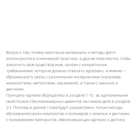
Систематизированная механика ортодонтического лечения
ON-LINE ВИДЕО
МОДЕЛИРОВАНИЕ
Принципы анатомического воскового моделирования
Вопрос о том, почему некоторые материалы и методы долго
Художественное моделирование и реставрация зубов
используются в клинической практике, а другие появляются, чтобы
закончить свое существование, связан с конкретными
Анатомическая форма жевательной поверхности
требованиями, которым должны отвечать адгезивы, а именно —
Общие моделирование
образовывать связь с различными материалами (например,
композитами, металлами, керамикой), а также с эмалью и
Восковое моделирование окклюзионных поверхностей зубов
дентином.
Техника моделирования металлокерамического зубного протеза
Принципы адгезии обсуждались в разделе 1.10., ас адгезионными
свойствами стеклоиономерных цементов мы имели дело в разделе
Моделирование окклюзионной поверхности искусственных
2.3. Поэтому в данной главе будут рассмотрены только методы
коронок, пломб и вкладок
образования связи композитов и полимеров с эмалью и дентином
ПАРАЛЛЕЛОМЕТРИЯ В ОРТОПЕДИЧЕСКОЙ СТОМАТОЛОГИИ
с применением препаратов, обеспечивающих адгезию к дентину.
ЛИТЬЕ