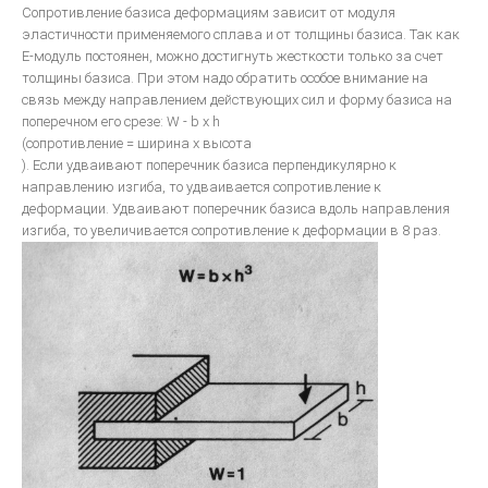
Общие вопросы металокерамики
Сопротивление базиса деформациям зависит от модуля
эластичности применяемого сплава и от толщины базиса. Так как
Изготовление металлокерамики
Е-модуль постоянен, можно достигнуть жесткости только за счет
Искусство воспроизводить зубы керамикой
толщины базиса. При этом надо обратить особое внимание на
связь между направлением действующих сил и форму базиса на
Инструкция для керамики IPS D.SIGN
поперечном его срезе: W - b х h
Искуство металлокерамики
(сопротивление = ширина х высота
). Если удваивают поперечник базиса перпендикулярно к
Базисная техника изготовления
направлению изгиба, то удваивается сопротивление к
Металлокерамические протезы
деформации. Удваивают поперечник базиса вдоль направления
изгиба, то увеличивается сопротивление к деформации в 8 раз.
Невидимая эстетическая керамическая реставрация
ОСОБЕННОСТИ ЭСТЕТИЧЕСКОЙ РЕСТАВРАЦИИ В СТОМАТОЛОГИИ