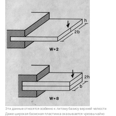
Эти данные относятся особенно к литому базису верхней челюсти.
Даже широкая базисная пластинка оказывается чрезвычайно