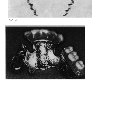
Систематизированная механика ортодонтического лечения
ON-LINE ВИДЕО
Рис. 26.
МОДЕЛИРОВАНИЕ
Принципы анатомического воскового моделирования
Художественное моделирование и реставрация зубов
Анатомическая форма жевательной поверхности
Общие моделирование
Восковое моделирование окклюзионных поверхностей зубов
Техника моделирования металлокерамического зубного протеза
Моделирование окклюзионной поверхности искусственных
коронок, пломб и вкладок
ПАРАЛЛЕЛОМЕТРИЯ В ОРТОПЕДИЧЕСКОЙ СТОМАТОЛОГИИ
ЛИТЬЕ