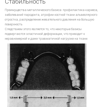
Стабильность
КЛИНИЧЕСКАЯ ОРТОПЕДИЧЕСКАЯ СТОМАТОЛОГИЯ
Стоматологическое обслуживание в Европе
Преимущества металлического базиса: профилактика кариеса,
заболеваний пародонта, атрофии костной ткани альвеолярного
ВОССТАНОВЛЕНИЕ КОНТАКТНЫХ ОБЛАСТЕЙ ЗУБОВ С ПОМОШЬЮ
отростка, распределение жевательного давления на большую
МАТРИЧНЫХ СИСТЕМ
поверхность.
Ошибки в ортопедической стоматологии
Следствием этого является то, что некоторые базисы
подвергаются эластичной деформации, что приводит к
Основы СТОМАТОЛОГИЧЕСКОГО МАТЕРИАЛОВЕДЕНИЯ
неравномерной и даже травматичной нагрузке на ткани.
Техника фрезерования.
ОДОНТОПРЕПАРИРОВАНИЕ ПРИ ВОССТАНОВЛЕНИИ ДЕФЕКТОВ
ТВЕРДЫХ ТКАНЕЙ ЗУБОВ ВКЛАДКАМИ
Ортопедическая стоматология
Руководство для зубных техников.
Другое...
Фундаментальные вопросы
ЦВЕТОВЕДЕНИЕ В ЭСТЕТИЧЕСКОЙ СТОМАТОЛОГИИ
ДЕВИЗ ШОФУ- КАЧЕСТВО!