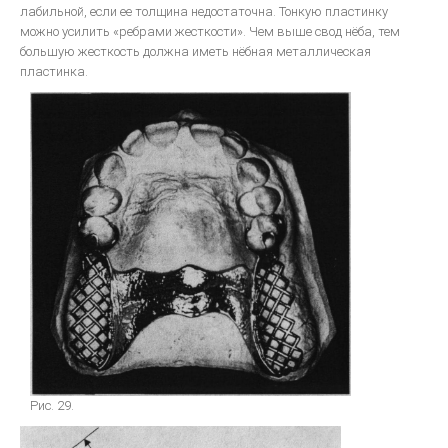
лабильной, если ее толщина недостаточна. Тонкую пластинку
можно усилить «ребрами жесткости». Чем выше свод нёба, тем
большую жесткость должна иметь нёбная металлическая
пластинка.
Рис. 29.