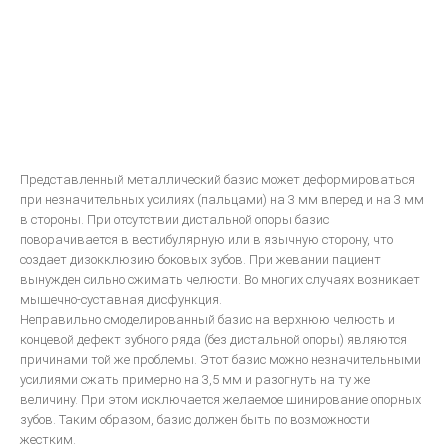
bredent-техника литья. Дентальное литье - точность
ЗУБОТЕХНИЧЕСКОЕ МАТЕРИАЛОВЕДЕНИЕ
ЛИТЬЕВОЕ ПРЕССОВАНИЕ ЗУБОЧЕЛЮСТНЫХ ПРОТЕЗОВ ИЗ
ПЛАСТМАСС
Общии вопросы Литья
Представленный металлический базис может деформироваться
ОСНАЩАЕМ ЛАБОРАТОРИЮ
при незначительных усилиях (пальцами) на 3 мм вперед и на 3 мм
в стороны. При отсутствии дистальной опоры базис
поворачивается в вестибулярную или в язычную сторону, что
МЕТАЛЛОКЕРАМИКА
создает дизокклюзию боковых зубов. При жевании пациент
вынужден сильно сжимать челюсти. Во многих случаях возникает
мышечно-суставная дисфункция.
Атлас по металокерамике
Неправильно смоделированный базис на верхнюю челюсть и
Атлас послойных композитных реставраций
концевой дефект зубного ряда (без дистальной опоры) являются
причинами той же проблемы. Этот базис можно незначительными
Основы препарирования зубов
усилиями сжать примерно на 3,5 мм и разогнуть на ту же
величину. При этом исключается желаемое шинирование опорных
Инструкция по применению Стоматологический фарфор Super
зубов. Таким образом, базис должен быть по возможности
Porselain ЕХ-3
жестким.